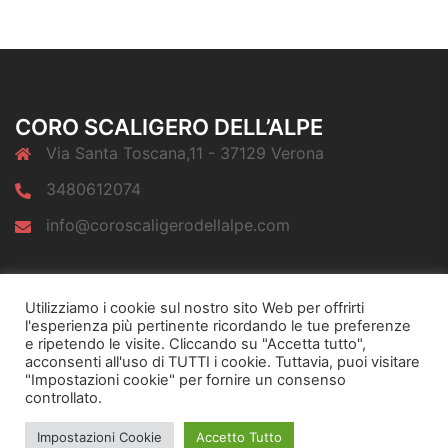
CORO SCALIGERO DELL’ALPE
Via Santa Toscana,11 - 37129 Verona
3480612074
info@coroscaligerodellalpe.com
Elemento
Elemento
Elemento
menu
menu
menu
Utilizziamo i cookie sul nostro sito Web per offrirti
l'esperienza più pertinente ricordando le tue preferenze
e ripetendo le visite. Cliccando su "Accetta tutto",
acconsenti all'uso di TUTTI i cookie. Tuttavia, puoi visitare
"Impostazioni cookie" per fornire un consenso
controllato.
© 2026 Coro Scaligero dell'Alpe. Proudly powered by
Impostazioni Cookie
Accetto Tutto